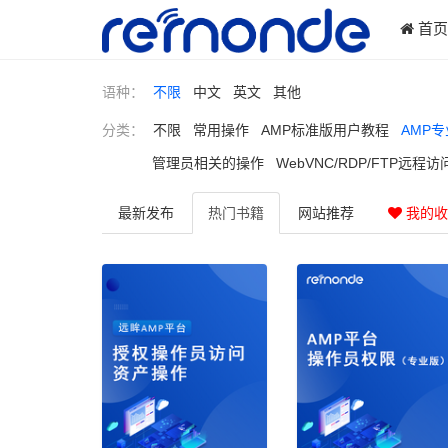
首
语种：
不限
中文
英文
其他
分类：
不限
常用操作
AMP标准版用户教程
AMP
管理员相关的操作
WebVNC/RDP/FTP远程访
最新
发布
热门
书籍
网站
推荐
我的收