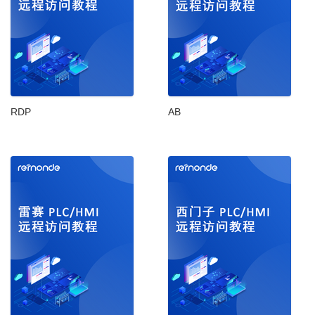
RDP
AB